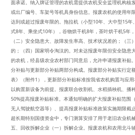
面承诺。纳入牌证管理的农机需提供农机安全监理机构核
或出厂编号、车架号等机具身份信息。报废农机的使
达到或超过报废年限的。拖拉机（小型10年、大中型15年
式8年、乘坐式10年），谷物烘干机8年，茶叶烘干机5年
（二）安全隐患大、故障发生率高、技术状况差的；（三
的；（四）国家明令淘汰的。对未达报废年限但安全隐患
的农机，经县级农业农村部门同意后，允许申请报废补贴
分补贴与更新部分补贴两部分构成。报废部分补贴实行定
表》（附件1），更新部分补贴标准按我省农机购置与应
以购置新设备为前提。报废联合收割机、水稻插秧机、播
50%提高报废补贴标准。本通知明确的扩大报废补贴范围
无人驾驶航空器等）、提高报废补贴标准政策实施期限截止到2
超长期特别国债资金中，专门测算安排了用于老旧农业机
五、回收拆解企业（一）拆解企业。报废农机和农用北斗