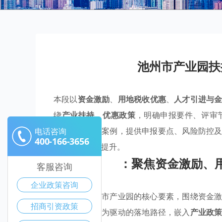
池州市产业园扶
本段以
资金激励
、
用地税收优惠
、
人才引进与
绕
产业扶持
、
优惠政策
，明确申报要件、评审
善。结合实操案例，提供申报要点、风险防控
电话咨询
400-166-3656
面的落地效能提升。
：聚焦资金激励、
客服咨询
企业政策咨询
本段聚焦池州市产业园的核心要素，围绕资金
招商引资政策
持
、
优惠政策
为驱动的落地路径，嵌入
产业政